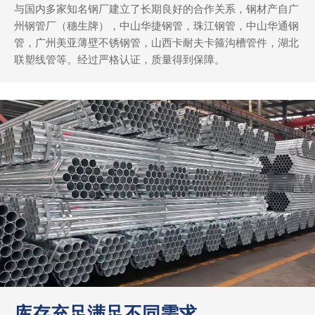
与国内多家知名钢厂建立了长期良好的合作关系，钢材产自广
州钢管厂（穗生牌），中山华捷钢管，珠江钢管，中山华通钢
管，广州美亚薄壁不锈钢管，山西卡耐夫卡箍沟槽管件，湖北
联塑线管等。经过严格认证，质量得到保障。
库存充足满足不同需求