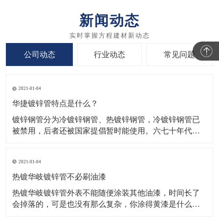
新闻动态
公司动态
行业动态
常见问题
2021-01-04
华捷镀锌管特点是什么？
镀锌钢管分为冷镀锌钢管、热镀锌钢管，冷镀锌钢管已
被禁用，后者还被国家提倡暂时能使用。六七十年代，
国际上发达国家开始开发新型管材，并陆续禁用镀锌
管。​（1）镀锌管，纯锌层有密集的厚覆盖在钢的表面，
2021-01-04
华捷镀锌管可以避免任何的腐蚀溶液的接触钢基体，保
护钢基体的腐蚀。在一般的氛围，在薄薄的一层致密的
热镀华岐镀锌管不必刷油漆
氧化锌层表
热镀华岐镀锌管外表不能随便涂装其他油漆，时间长了
会掉落的，可是也没有那么复杂，你涂得黄漆是什么漆
啊，主张先涂上一点试试。一般镀锌管道不必刷漆，如