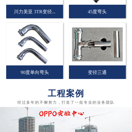
川力美亚 3TR变径...
45度弯头
90度单向弯头
变径三通
工程案例