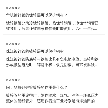
要耍漆一般都刷银粉漆。钢管镀锌以后，外表覆盖了一
2021-01-04
层锌的涂层，使钢管和大气隔了开来，避免了大气对钢
管的直接触摸和锈蚀，得到了保护。而锌在钢管外表的
华岐镀锌管的镀锌层可以保护钢材？
涂层，由于锌
镀锌钢管分为冷镀锌钢管、热镀锌钢管，冷镀锌钢管已
被禁用，后者还被国家提倡暂时能使用。六七十年代，
国际上发达国家开始开发新型管材，并陆续禁用镀锌
管。中国建设部等四部委也发文明确从2000年起禁用镀
2021-01-04
锌管作为供水管，新建小区的冷水管已经很少使用镀锌
管了，有些小区的热水管使用的是镀锌管。热镀锌钢管
珠江镀锌管的镀锌层可以保护钢材
在消防、电
珠江镀锌管防腐锌与铁相比具有负电极电位。当锌和铁
形成微型电池时，锌是阳极，铁是阴极。当它被腐蚀
时，锌会溶解，不会受到伤害。当镀锌层有小的裂纹或
损伤时，锌将被专用于阳极，以避免钢在裂纹或损伤处
2021-01-04
生锈，这是镀锌层的主要特征，优于其他涂层。热镀锌
钢管镀锌时，锌铁合金层和钢基体的、锌层之间的冶金
问：华岐镀锌管镀锌的作用是什么？
结合比涂料和钢
镀锌管的用途很广，除作输水、煤气、油等一般低压力
流体的管线管外，还用作石油工业特别是海洋油田的油
井管、输油管，化工焦化设备的油加热器、冷凝冷却