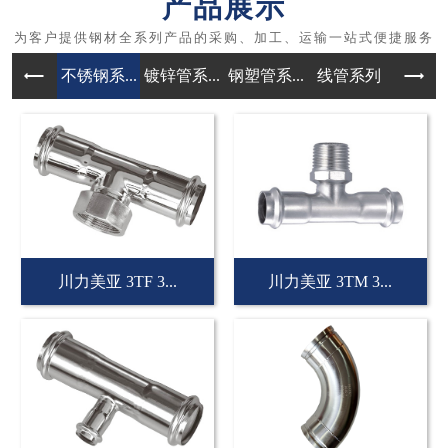
产品展示
不锈钢系...
镀锌管系...
钢塑管系...
线管系列
管件
川力美亚 3TF 3...
川力美亚 3TM 3...