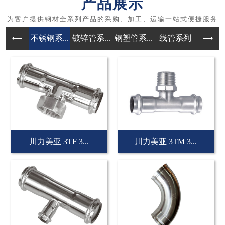
产品展示
不锈钢系...
镀锌管系...
钢塑管系...
线管系列
管件
川力美亚 3TF 3...
川力美亚 3TM 3...