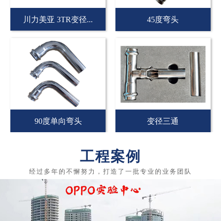
川力美亚 3TR变径...
45度弯头
90度单向弯头
变径三通
工程案例