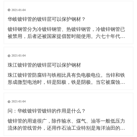
要耍漆一般都刷银粉漆。钢管镀锌以后，外表覆盖了一
2021-01-04
层锌的涂层，使钢管和大气隔了开来，避免了大气对钢
管的直接触摸和锈蚀，得到了保护。而锌在钢管外表的
华岐镀锌管的镀锌层可以保护钢材？
涂层，由于锌
镀锌钢管分为冷镀锌钢管、热镀锌钢管，冷镀锌钢管已
被禁用，后者还被国家提倡暂时能使用。六七十年代，
国际上发达国家开始开发新型管材，并陆续禁用镀锌
管。中国建设部等四部委也发文明确从2000年起禁用镀
2021-01-04
锌管作为供水管，新建小区的冷水管已经很少使用镀锌
管了，有些小区的热水管使用的是镀锌管。热镀锌钢管
珠江镀锌管的镀锌层可以保护钢材
在消防、电
珠江镀锌管防腐锌与铁相比具有负电极电位。当锌和铁
形成微型电池时，锌是阳极，铁是阴极。当它被腐蚀
时，锌会溶解，不会受到伤害。当镀锌层有小的裂纹或
损伤时，锌将被专用于阳极，以避免钢在裂纹或损伤处
2021-01-04
生锈，这是镀锌层的主要特征，优于其他涂层。热镀锌
钢管镀锌时，锌铁合金层和钢基体的、锌层之间的冶金
问：华岐镀锌管镀锌的作用是什么？
结合比涂料和钢
镀锌管的用途很广，除作输水、煤气、油等一般低压力
流体的管线管外，还用作石油工业特别是海洋油田的油
井管、输油管，化工焦化设备的油加热器、冷凝冷却