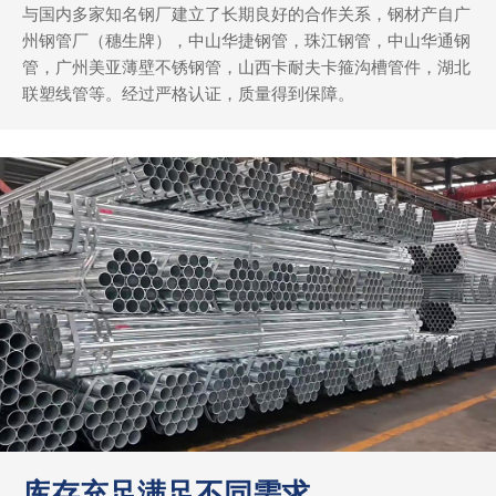
与国内多家知名钢厂建立了长期良好的合作关系，钢材产自广
州钢管厂（穗生牌），中山华捷钢管，珠江钢管，中山华通钢
管，广州美亚薄壁不锈钢管，山西卡耐夫卡箍沟槽管件，湖北
联塑线管等。经过严格认证，质量得到保障。
库存充足满足不同需求