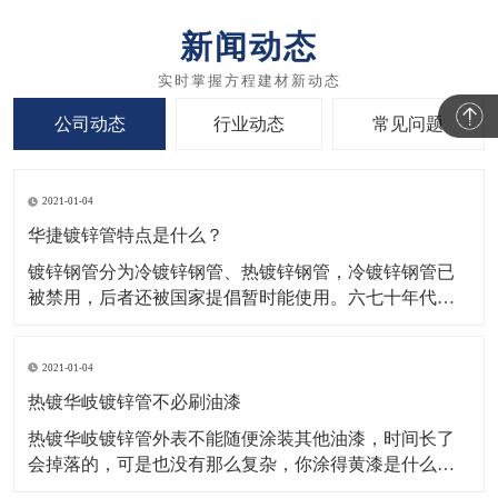
新闻动态
公司动态
行业动态
常见问题
2021-01-04
华捷镀锌管特点是什么？
镀锌钢管分为冷镀锌钢管、热镀锌钢管，冷镀锌钢管已
被禁用，后者还被国家提倡暂时能使用。六七十年代，
国际上发达国家开始开发新型管材，并陆续禁用镀锌
管。​（1）镀锌管，纯锌层有密集的厚覆盖在钢的表面，
2021-01-04
华捷镀锌管可以避免任何的腐蚀溶液的接触钢基体，保
护钢基体的腐蚀。在一般的氛围，在薄薄的一层致密的
热镀华岐镀锌管不必刷油漆
氧化锌层表
热镀华岐镀锌管外表不能随便涂装其他油漆，时间长了
会掉落的，可是也没有那么复杂，你涂得黄漆是什么漆
啊，主张先涂上一点试试。一般镀锌管道不必刷漆，如