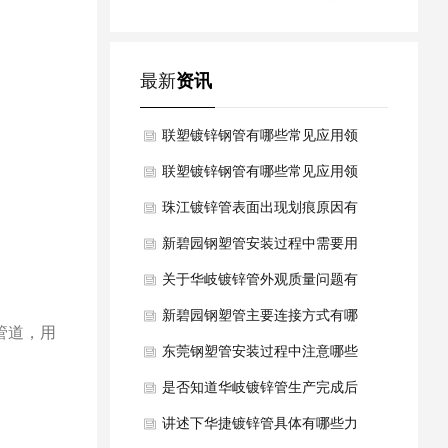
么？
最新
资讯
联塑镀锌钢管有哪些常见应用领
域介绍？
联塑镀锌钢管有哪些常见应用领
域介绍？
珠江镀锌管表面出现划痕原因有
哪些要点？
新碧园钢塑管安装过程中需要用
到什么工具？
关于华岐镀锌管外观质量问题有
哪些常见？
新碧园钢塑管主要连接方式有哪
管道，用
些？
东莞钢塑管安装过程中注意哪些
事项？
是否知道华岐镀锌管生产完成后
有哪些产品验收要点吗？
讲述下华捷镀锌管具体有哪些力