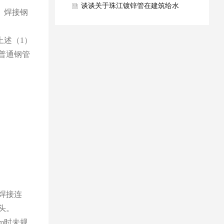
学性能要求？
谈谈关于珠江镀锌管在建筑给水
、焊接钢
排水系统中优势有哪些？
述（1）
普通钢管
焊接连
头。
m时未规