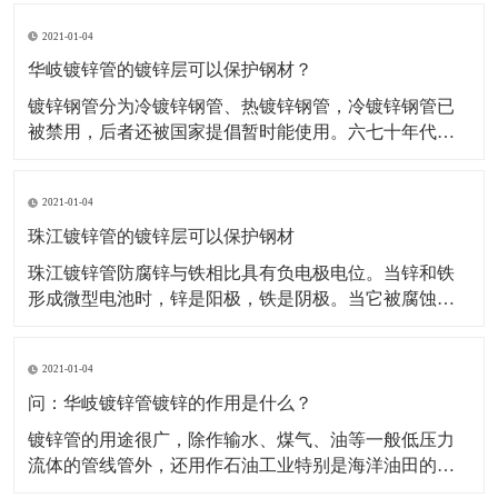
要耍漆一般都刷银粉漆。钢管镀锌以后，外表覆盖了一
2021-01-04
层锌的涂层，使钢管和大气隔了开来，避免了大气对钢
管的直接触摸和锈蚀，得到了保护。而锌在钢管外表的
华岐镀锌管的镀锌层可以保护钢材？
涂层，由于锌
镀锌钢管分为冷镀锌钢管、热镀锌钢管，冷镀锌钢管已
被禁用，后者还被国家提倡暂时能使用。六七十年代，
国际上发达国家开始开发新型管材，并陆续禁用镀锌
管。中国建设部等四部委也发文明确从2000年起禁用镀
2021-01-04
锌管作为供水管，新建小区的冷水管已经很少使用镀锌
管了，有些小区的热水管使用的是镀锌管。热镀锌钢管
珠江镀锌管的镀锌层可以保护钢材
在消防、电
珠江镀锌管防腐锌与铁相比具有负电极电位。当锌和铁
形成微型电池时，锌是阳极，铁是阴极。当它被腐蚀
时，锌会溶解，不会受到伤害。当镀锌层有小的裂纹或
损伤时，锌将被专用于阳极，以避免钢在裂纹或损伤处
2021-01-04
生锈，这是镀锌层的主要特征，优于其他涂层。热镀锌
钢管镀锌时，锌铁合金层和钢基体的、锌层之间的冶金
问：华岐镀锌管镀锌的作用是什么？
结合比涂料和钢
镀锌管的用途很广，除作输水、煤气、油等一般低压力
流体的管线管外，还用作石油工业特别是海洋油田的油
井管、输油管，化工焦化设备的油加热器、冷凝冷却