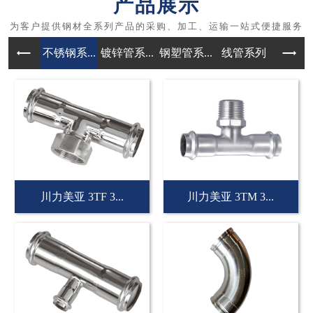
产品展示
不锈钢系...
镀锌管系...
钢塑管系...
线管系列
管件
川力美亚 3TF 3...
川力美亚 3TM 3...