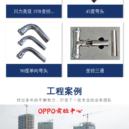
川力美亚 3TR变径...
45度弯头
90度单向弯头
变径三通
工程案例