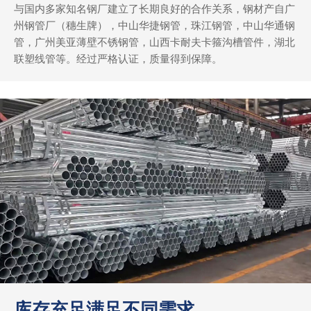
与国内多家知名钢厂建立了长期良好的合作关系，钢材产自广
州钢管厂（穗生牌），中山华捷钢管，珠江钢管，中山华通钢
管，广州美亚薄壁不锈钢管，山西卡耐夫卡箍沟槽管件，湖北
联塑线管等。经过严格认证，质量得到保障。
库存充足满足不同需求