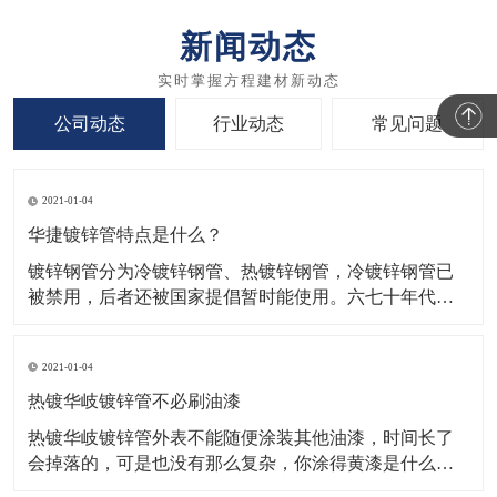
新闻动态
公司动态
行业动态
常见问题
2021-01-04
华捷镀锌管特点是什么？
镀锌钢管分为冷镀锌钢管、热镀锌钢管，冷镀锌钢管已
被禁用，后者还被国家提倡暂时能使用。六七十年代，
国际上发达国家开始开发新型管材，并陆续禁用镀锌
管。​（1）镀锌管，纯锌层有密集的厚覆盖在钢的表面，
2021-01-04
华捷镀锌管可以避免任何的腐蚀溶液的接触钢基体，保
护钢基体的腐蚀。在一般的氛围，在薄薄的一层致密的
热镀华岐镀锌管不必刷油漆
氧化锌层表
热镀华岐镀锌管外表不能随便涂装其他油漆，时间长了
会掉落的，可是也没有那么复杂，你涂得黄漆是什么漆
啊，主张先涂上一点试试。一般镀锌管道不必刷漆，如